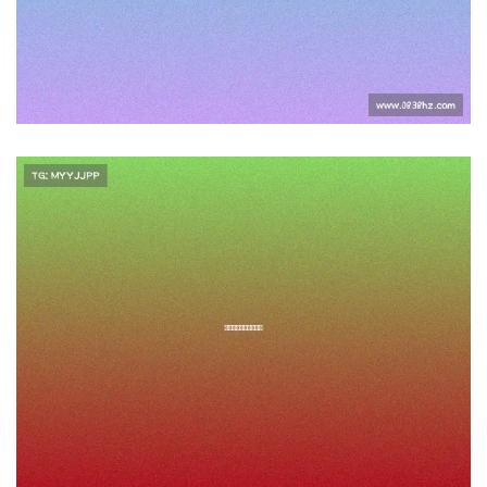
石家庄电子竞技职业学校地址