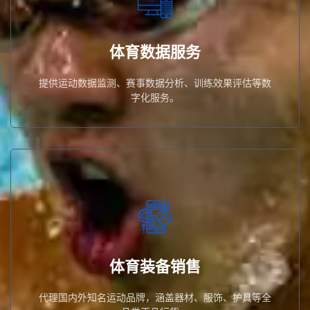
化服务。
提供运动数据监测、赛事数据分析、训练效果评估等数字
体育数据服务
体育数据服务
提供运动数据监测、赛事数据分析、训练效果评估等数
字化服务。
类正品行货。
代理国内外知名运动品牌，涵盖器材、服饰、护具等全品
体育装备销售
体育装备销售
代理国内外知名运动品牌，涵盖器材、服饰、护具等全