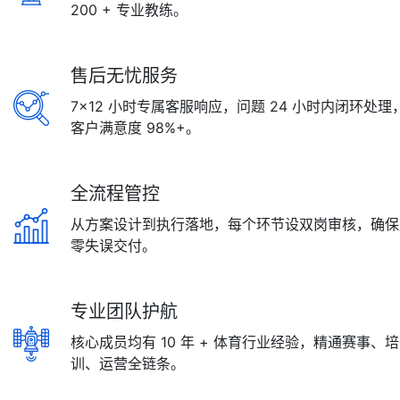
200 + 专业教练。
售后无忧服务
7×12 小时专属客服响应，问题 24 小时内闭环处理
客户满意度 98%+。
全流程管控
从方案设计到执行落地，每个环节设双岗审核，确保
零失误交付。
专业团队护航
核心成员均有 10 年 + 体育行业经验，精通赛事、培
训、运营全链条。