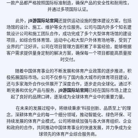
一款产品都严格按照国际标准制造，确保产品的安全性和耐用性，
并通过多项国际认证。
此外，
j9游国际站官网
还提供运动设施的整体建设方案，包括
场馆的设计、施工、维护等全方位服务。公司与国内外多个知名建
筑设计公司和施工团队合作，成功完成了多个大型体育场馆的建设
项目，如综合性体育馆、运动中心和大型户外体育场地等，受到了
业界的广泛好评。公司在项目管理方面积累了丰富经验，能够根据
客户需求提供量身定制的解决方案，确保每一个项目都能高质量按
时交付。
随着中国体育事业的不断发展和体育产业政策的逐步推进，积
极拓展国际市场。公司不仅参与了国内各大城市的体育项目建设，
还与多家海外合作伙伴展开了深度合作，逐步走向全球化。通过不
断完善和优化产品与服务，
j9游国际站官网
已经在国际市场上建立
起了良好的品牌口碑，逐渐成为全球体育产业中的重要力量。
在未来的发展过程中，将继续秉承“科技创新、品质至上”的理
念，深耕体育产业的每一个细分领域，推动智能化、绿色环保、可
持续发展的体育产业模式。公司将继续加强与各大体育组织、企业
和政府的合作，共同推动中国体育事业的快速发展，并力争成为全
球领先的体育产业综合服务商。