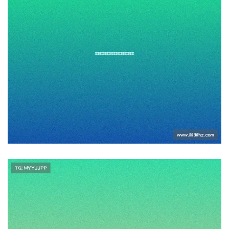
跆拳道电子竞技步伐教学全套跆
拳道竞技训练教程