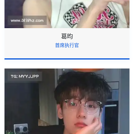
葛昀
首席执行官