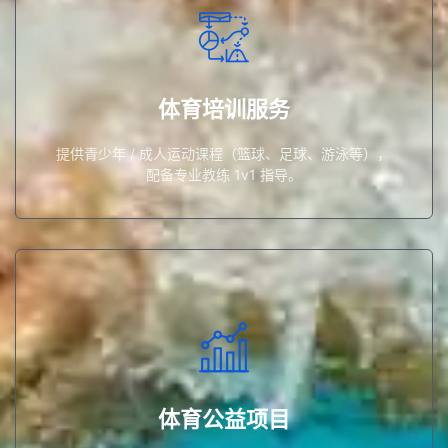
备专业教练 1v1 指导。
提供青少年 / 成人运动课程（篮球、足球、游泳等），配
体育培训服务
体育培训服务
提供青少年 / 成人运动课程（篮球、足球、游泳等），
配备专业教练 1v1 指导。
等项目。
承接社区体育公益课、校园器材捐赠、残障人士运动帮扶
体育公益项目
体育公益项目