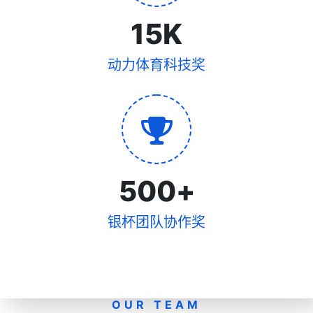
15
K
动力体育科技奖
500
+
银杯团队协作奖
OUR TEAM