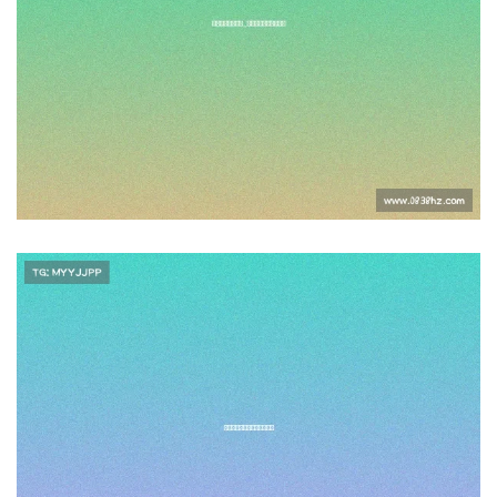
著名电子竞技游戏_电子竞技哪
个游戏最火