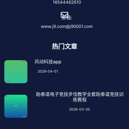
16544462610
邮箱:
www.j9.com@j90001.com
热门文章
风动科技app
2026-04-01
跆拳道电子竞技步伐教学全套跆拳道竞技训
练教程
2026-03-30