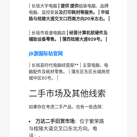
| 长垣大宇电脑
| 提供 提供
组装电脑、品牌
电脑、监控安装
及打印耗材等服务。 | 华垣
路与桂陵大道交叉口西南方向20米左右。 |
| 长垣市易速电脑店
| 经营计算机软硬件及
辅助设备零售。 | 蒲西桂陵大道929号。 |
j9游国际站官网
| 长垣县时代电脑经营部** | 主营电脑、电
脑配件及耗材零售。 | 蒲东区东区长城商贸
城中区60号。 |
二手市场及其他线索
如果你在考虑二手产品，也有一些选择：
万达二手旧货市场
：位于繁荣路
与桂陵大道交叉口东北方向。电
话：。