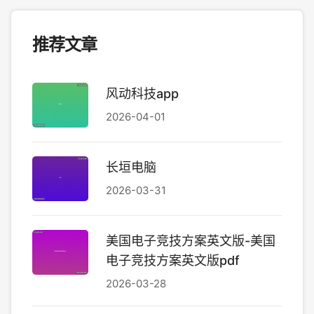
推荐文章
风动科技app
2026-04-01
长垣电脑
2026-03-31
美国电子竞技方案英文版-美国
电子竞技方案英文版pdf
2026-03-28