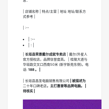
息：
| 店铺名称 | 特点/主营 | 地址 地址/联系方
式参考 |
| :--
| :--
| : |
|
长垣县荣景戴尔成就专卖店
| 戴尔/外星人
官方授权店，品牌信誉度高。 | 桂陵大道与
华垣路交叉口西南50米 (新宇新苑东侧)。电
话:
188
。 |
| 长垣县昌圣电脑销售有限公司
| 被描述为
二十年口碑老店
，主打惠普等品牌电脑。 |
待核实 |