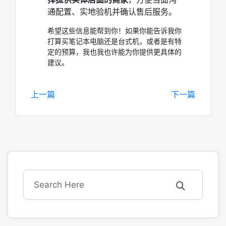
通配置、实地验机并确认售后服务。
希望这些信息能帮到你！如果你能告诉我你
打算买笔记本电脑还是台式机，或者是有特
定的预算，我也我也许能为你提供更具体的
建议。
上一篇
下一篇