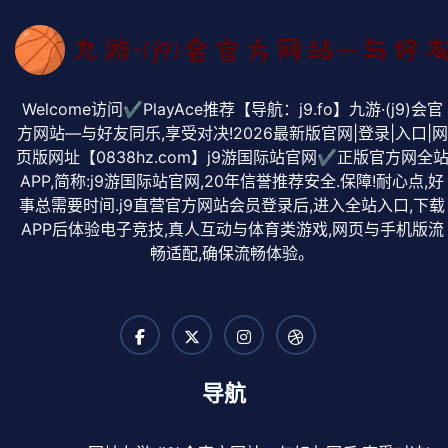
Welcome访问✔PlayAce推荐【导航：j9.fo】九游·(j9)会官
方网站—与好友同乐,享受对决!2026最新版官网|登录|入口|网
页版网址【0838hz.com】j9游国际站官网✔正版官方网全
APP,简称:j9游国际站官网,20年信誉推荐安全.保障!耐心点,好
事总需要时间.j9直营官方网站会员登录后,进入全站入口,下载
APP后体验电子竞技,真人互动与体育类游戏,网页与手机版流
畅适配,确保流畅体验。
导航