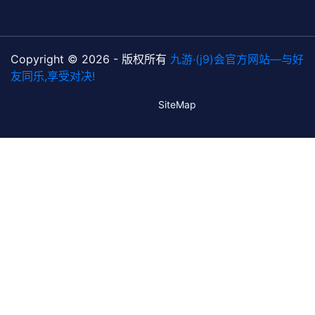
Copyright © 2026 - 版权所有
九游·(j9)会官方网站—与好
友同乐,享受对决!
SiteMap