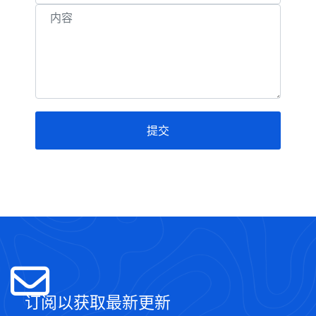
提交
订阅以获取最新更新