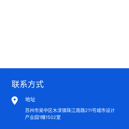
首页入口
加入九游·(j9)会官方网站—与好友同乐,
享受对决!
联系方式
地址
苏州市吴中区木渎镇珠江南路211号城市设计
产业园1幢1502室