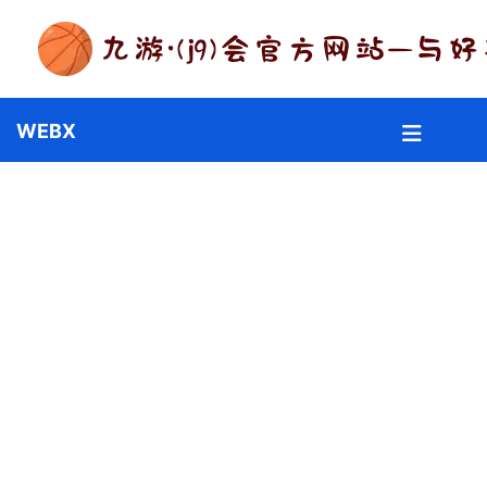
加入九游·(j9)会官方网站—与好
友同乐,享受对决!