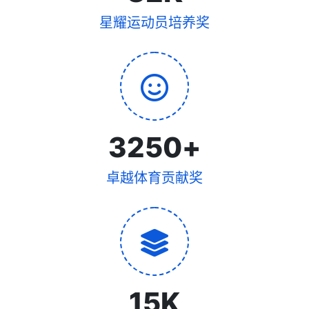
星耀运动员培养奖
3250
+
卓越体育贡献奖
15
K