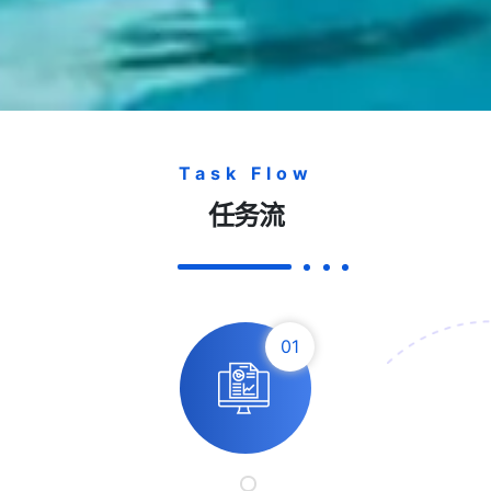
Task Flow
任务流
01