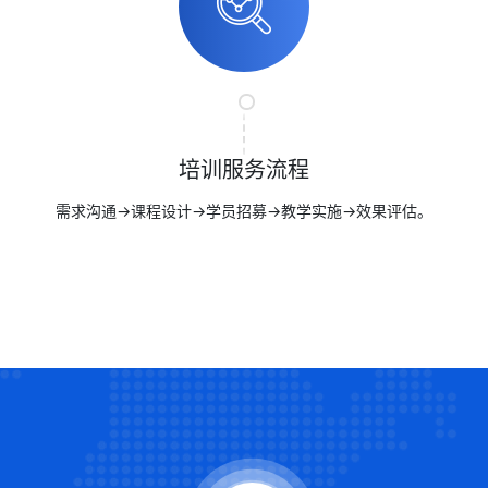
培训服务流程
需求沟通→课程设计→学员招募→教学实施→效果评估。