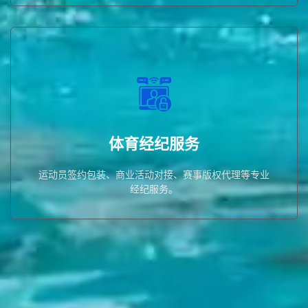
纪服务。
运动员签约包装、商业活动对接、赛事版权代理等专业经
体育经纪服务
体育经纪服务
运动员签约包装、商业活动对接、赛事版权代理等专业
经纪服务。