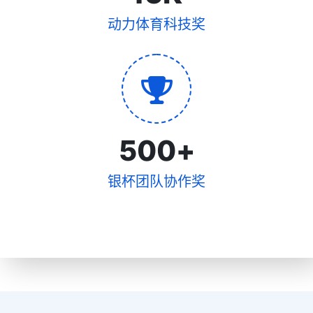
动力体育科技奖
500
+
银杯团队协作奖