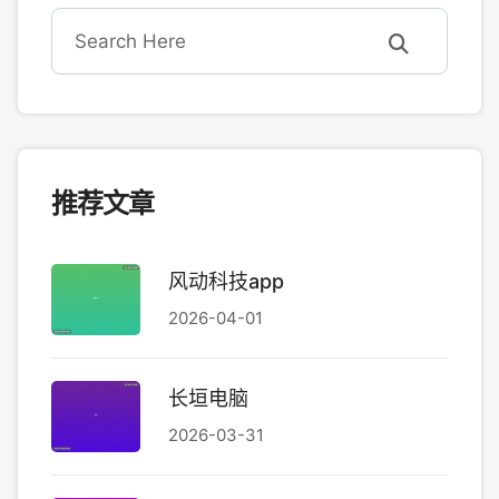
推荐文章
风动科技app
2026-04-01
长垣电脑
2026-03-31