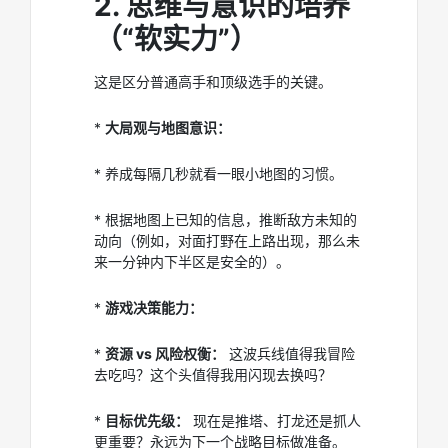
2. 思维与意识的培养
（“软实力”）
这是区分普通高手和顶级选手的关键。
*
大局观与地图意识：
* 养成每隔几秒就看一眼小地图的习惯。
* 根据地图上已知的信息，推断敌方未知的
动向（例如，对面打野在上路出现，那么未
来一分钟内下半区是安全的）。
*
游戏决策能力：
*
资源 vs 风险权衡：
这波兵线值得我冒险
去吃吗？这个头值得我用闪现去换吗？
*
目标优先级：
现在是推塔、打龙还是抓人
更重要？永远为下一个战略目标做准备。