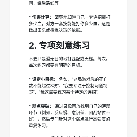
间、绕后路线等。
*
伤害计算：
清楚地知道自己一套连招能打
多少血，对方一套技能能打你多少血，这是
做出击杀或撤退决策的依据。
2. 专项刻意练习
不要只是漫无目的地打匹配或天梯。每次。
每次练习都要有明确的目标。
*
设定小目标：
例如，“这局游戏我的死亡
数不能超过3次”、“我要专注于控制河道视
野”、“我这局要练习某个特定的连招”。
*
弱点突破：
通过录像回放找到自己的薄弱
环节（例如，反应慢、意识差、团战站位不
好），然后专门针对这个弱点进行高强度的
重复练习。