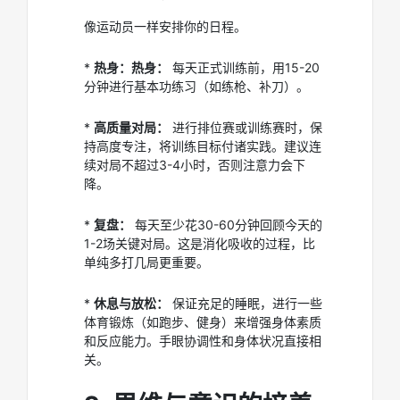
像运动员一样安排你的日程。
*
热身：热身：
每天正式训练前，用15-20
分钟进行基本功练习（如练枪、补刀）。
*
高质量对局：
进行排位赛或训练赛时，保
持高度专注，将训练目标付诸实践。建议连
续对局不超过3-4小时，否则注意力会下
降。
*
复盘：
每天至少花30-60分钟回顾今天的
1-2场关键对局。这是消化吸收的过程，比
单纯多打几局更重要。
*
休息与放松：
保证充足的睡眠，进行一些
体育锻炼（如跑步、健身）来增强身体素质
和反应能力。手眼协调性和身体状况直接相
关。