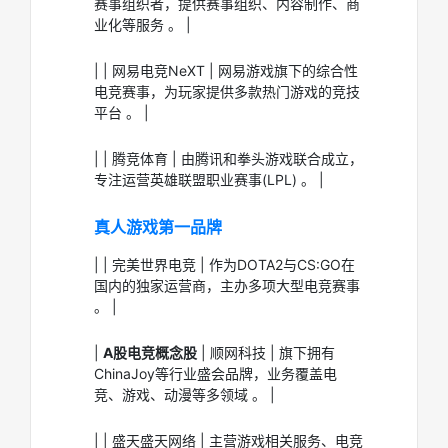
赛事组织者，提供赛事组织、内容制作、商
业化等服务 。 |
| | 网易电竞NeXT | 网易游戏旗下的综合性
电竞赛事，为玩家提供多款热门游戏的竞技
平台 。 |
| | 腾竞体育 | 由腾讯和拳头游戏联合成立，
专注运营英雄联盟职业赛事(LPL) 。 |
真人游戏第一品牌
| | 完美世界电竞 | 作为DOTA2与CS:GO在
国内的独家运营商，主办多项大型电竞赛事
。 |
|
A股电竞概念股
| 顺网科技 | 旗下拥有
ChinaJoy等行业盛会品牌，业务覆盖电
竞、游戏、动漫等多领域 。 |
| | 盛天盛天网络 | 主营游戏相关服务、电竞