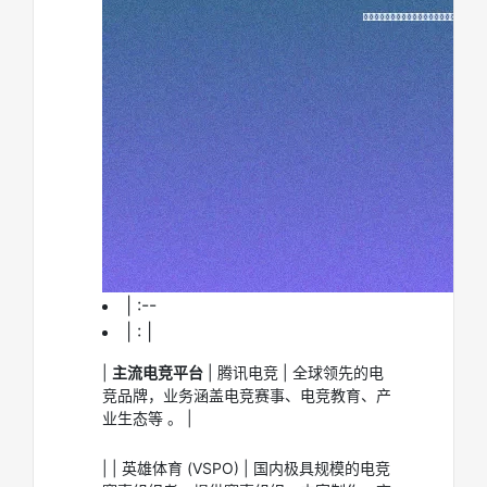
| :--
| : |
|
主流电竞平台
| 腾讯电竞 | 全球领先的电
竞品牌，业务涵盖电竞赛事、电竞教育、产
业生态等 。 |
| | 英雄体育 (VSPO) | 国内极具规模的电竞