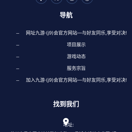
导航
网址九游·(j9)会官方网站—与好友同乐,享受对决!
项目展示
游戏动态
服务宗旨
加入九游·(j9)会官方网站—与好友同乐,享受对决!
找到我们
地址: