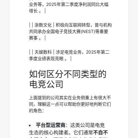
业务等，2025年第二季度净利润同比大幅
增长 。 |
| | 浙数文化 | 积极向互联网转型，曾与机构
共同承办全国电子竞技大赛(NEST)等重要
赛事 。 |
| | 天娱数科 | 涉足电竞业务，2025年第二
季度业绩表现亮眼 。 |
如何区分不同类型的
电竞公司
上面提到的公司其实在业务侧重上有很大不
同，理解这一点可以帮助你更好地判断它们
的角色：
平台型运营商
：这类公司是电竞
生态的核心构建者。它们通常
不自不