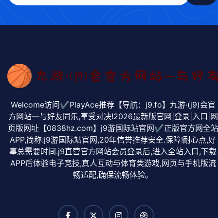
Welcome访问✔PlayAce推荐【导航：j9.fo】九游·(j9)会官
方网站—与好友同乐,享受对决!2026最新版官网|登录|入口|网
页版网址【0838hz.com】j9游国际站官网✔正版官方网全
APP,简称:j9游国际站官网,20年信誉推荐安全.保障!耐心点,好
事总需要时间.j9直营官方网站会员登录后,进入全站入口,下载
APP后体验电子竞技,真人互动与体育类游戏,网页与手机版流
畅适配,确保流畅体验。