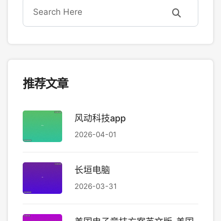
推荐文章
风动科技app
2026-04-01
长垣电脑
2026-03-31