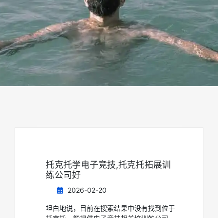
托克托学电子竞技,托克托拓展训
练公司好
2026-02-20
坦白地说，目前在搜索结果中没有找到位于