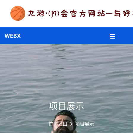
项目展示
首页入口
项目展示