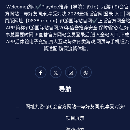
Welcome访问✔PlayAce推荐【导航：j9.fo】九游·(j9)会官
方网站—与好友同乐,享受对决!2026最新版官网|登录|入口|网
页版网址【0838hz.com】j9游国际站官网✔正版官方网全
APP,简称:j9游国际站官网,20年信誉推荐安全.保障!耐心点,好
事总需要时间.j9直营官方网站会员登录后,进入全站入口,下载
APP后体验电子竞技,真人互动与体育类游戏,网页与手机版流
畅适配,确保流畅体验。
导航
网址九游·(j9)会官方网站—与好友同乐,享受对决!
项目展示
游戏动态